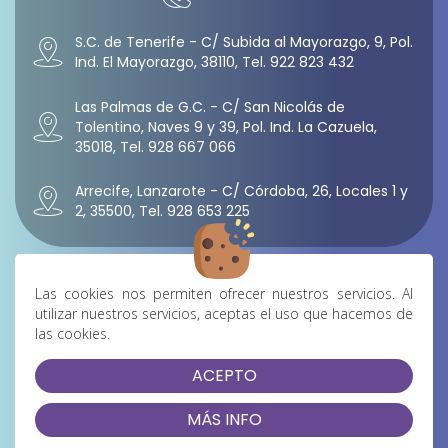
S.C. de Tenerife - C/ Subida al Mayorazgo, 9, Pol.
Ind. El Mayorazgo, 38110, Tel. 922 823 432
Las Palmas de G.C. - C/ San Nicolás de
Tolentino, Naves 9 y 39, Pol. Ind. La Cazuela,
35018, Tel. 928 667 066
Arrecife, Lanzarote - C/ Córdoba, 26, Locales 1 y
2, 35500, Tel. 928 653 225
Las cookies nos permiten ofrecer nuestros servicios. Al
utilizar nuestros servicios, aceptas el uso que hacemos de
las cookies.
ACEPTO
Aviso Legal
|
Política de Privacidad
|
Cookies
|
Condiciones de
Venta
MÁS INFO